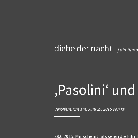
Zum
diebe der nacht
Inhalt
| ein filmb
springen
‚Pasolini‘ und
Veröffentlicht am:
Juni 29, 2015
von
kv
29.6.2015. Mir scheint, als seien die Fil