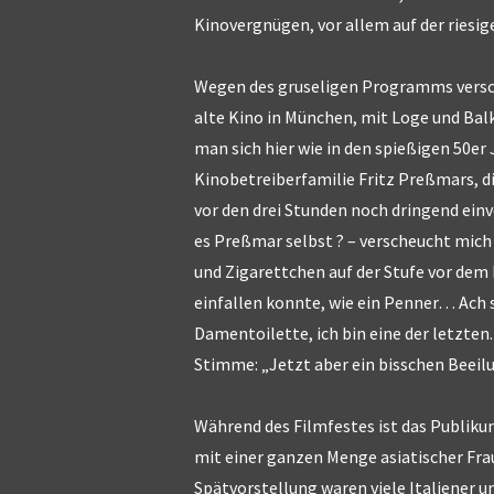
Kinovergnügen, vor allem auf der riesi
Wegen des gruseligen Programms verschl
alte Kino in München, mit Loge und Balk
man sich hier wie in den spießigen 50er 
Kinobetreiberfamilie Fritz Preßmars, die
vor den drei Stunden noch dringend ein
es Preßmar selbst ? – verscheucht mich
und Zigarettchen auf der Stufe vor de
einfallen konnte, wie ein Penner… Ach 
Damentoilette, ich bin eine der letzten.
Stimme: „Jetzt aber ein bisschen Beeilu
Während des Filmfestes ist das Publikum
mit einer ganzen Menge asiatischer Fra
Spätvorstellung waren viele Italiener u