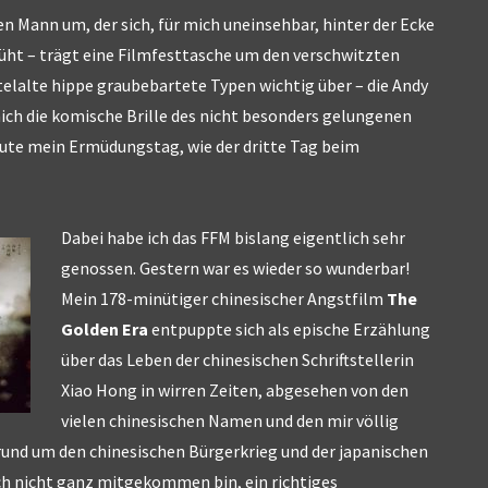
en Mann um, der sich, für mich uneinsehbar, hinter der Ecke
müht – trägt eine Filmfesttasche um den verschwitzten
telalte hippe graubebartete Typen wichtig über – die Andy
ich die komische Brille des nicht besonders gelungenen
heute mein Ermüdungstag, wie der dritte Tag beim
Dabei habe ich das FFM bislang eigentlich sehr
genossen. Gestern war es wieder so wunderbar!
Mein 178-minütiger chinesischer Angstfilm
The
Golden Era
entpuppte sich als epische Erzählung
über das Leben der chinesischen Schriftstellerin
Xiao Hong in wirren Zeiten, abgesehen von den
vielen chinesischen Namen und den mir völlig
und um den chinesischen Bürgerkrieg und der japanischen
ich nicht ganz mitgekommen bin, ein richtiges