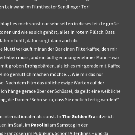
gen Leinwand im Filmtheater Sendlinger Tor!
ägt es mich sonst nur sehr selten in dieses letzte große
onen und wie es sich gehört, alles in rotem Plüsch. Dass
Jahren fühlt, dafür sorgt dann auch die
 Mutti verkauft mir an der Bar einen Filterkaffee, den mir
verleiben muss, und ein bulliger unangenehmer Mann – war
 mit groben Drohgebärden, als ich es mir gerade mit Kaffee
m Kino gemütlich machen möchte… Wie mir das nur
so: Nach dem Film das übliche ewige Warten auf der
 Ich hänge gerade über der Schüssel, da gellt eine weibliche
ng, die Damen! Sehn se zu, dass Sie endlich fertig werden!“
 internationaler als sonst. In
The Golden Era
sitze ich
uen im Saal, im
Pasolini
am Samstag in der
nd Franzosen im Publikum. Schön! Allerdings – und da