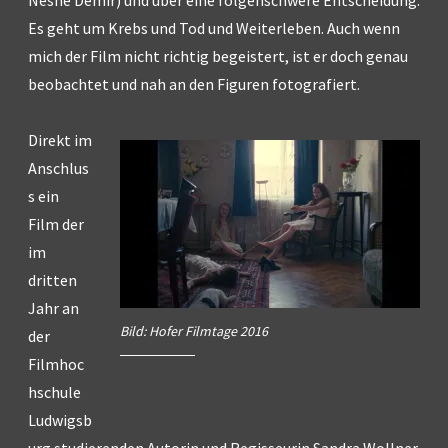
Es geht um Krebs und Tod und Weiterleben. Auch wenn
mich der Film nicht richtig begeistert, ist er doch genau
beobachtet und nah an den Figuren fotografiert.
Direkt im
Anschlus
s ein
Film der
im
dritten
Jahr an
Bild: Hofer Filmtage 2016
der
Filmhoc
hschule
Ludwigsb
urg studierenden Autorin und Regisseurin Sandra Wollner.