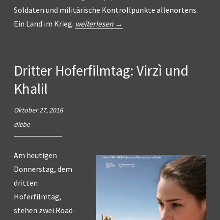
Soldaten und militärische Kontrollpunkte allenortens.
„Die
Ein Land im Krieg.
weiterlesen
→
Schwalbe“
Dritter Hoferfilmtag: Virzì und
Khalil
Oktober 27, 2016
diebe
Am heutigen
Donnerstag, dem
dritten
Hoferfilmtag,
stehen zwei Road-