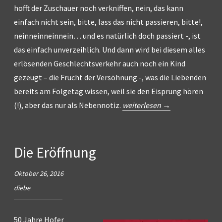
hofft der Zuschauer noch verkniffen, nein, das kann
einfach nicht sein, bitte, lass das nicht passieren, bitte!,
neinneinneinnein… und es natürlich doch passiert -, ist
das einfach unverzeihlich. Und dann wird bei diesem alles
erlösenden Geschlechtsverkehr auch noch ein Kind
gezeugt – die Frucht der Versöhnung -, was die Liebenden
bereits am Folgetag wissen, weil sie den Eisprung hören
„Chris
(!), aber das nur als Nebennotiz.
weiterlesen
→
Kraus:
Die
Blumen
Die Eröffnung
von
gestern“
Oktober 26, 2016
diebe
50 Jahre Hofer