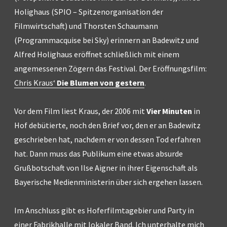
Holighaus (SPIO – Spitzenorganisation der
Filmwirtschaft) und Thorsten Schaumann
(Programmacquise bei Sky) erinnern an Badewitz und
Alfred Holighaus eröffnet schließlich mit einem
angemessenen Zögern das Festival. Der Eröffnungsfilm:
Chris Kraus‘
Die Blumen von gestern
.
Vor dem Film liest Kraus, der 2006 mit
Vier Minuten
in
Hof debütierte, noch den Brief vor, den er an Badewitz
geschrieben hat, nachdem er von dessen Tod erfahren
hat. Dann muss das Publikum eine etwas absurde
Grußbotschaft von Ilse Aigner in ihrer Eigenschaft als
Bayerische Medienministerin über sich ergehen lassen.
Im Anschluss gibt es Hoferfilmtagebier und Party in
einer Fabrikhalle mit lokaler Band. Ich unterhalte mich