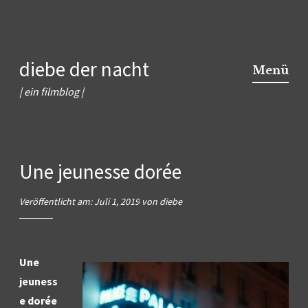
Zum
diebe der nacht
Inhalt
Menü
springen
| ein filmblog |
Une jeunesse dorée
Veröffentlicht am:
Juli 1, 2019
von
diebe
Une
jeuness
e dorée