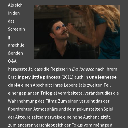
Als sich
in den
das
Screenin
g
anschlie
ßenden
Q&A
herausstellt, dass die Regisserin
Eva Ionesco
nach ihrem
Erstling
My little princess
(2011) auch in
Une jeunesse
dorée
einen Abschnitt ihres Lebens (als zweiten Teil
einer geplanten Trilogie) verarbeitete, verändert dies die
Wahrnehmung des Films: Zum einen verleiht das der
überdrehten Atmosphäre und dem gekünstelten Spiel
der Akteure seltsamerweise eine hohe Authentizität,
zum anderen verschiebt sich der Fokus vom ménage à