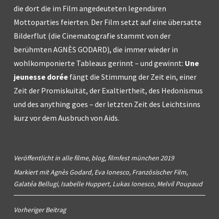
die dort die im Film angedeuteten legendären
Mottoparties feierten. Der Film setzt auf eine übersatte
Bilderflut (die Cinematografie stammt von der
berühmten AGNÈS GODARD), die immer wieder in
wohlkomponierte Tableaus gerinnt – und gewinnt:
Une
jeunesse dorée
fängt die Stimmung der Zeit ein, einer
Zeit der Promiskuität, der Exaltiertheit, des Hedonismus
und des anything goes – der letzten Zeit des Leichtsinns
kurz vor dem Ausbruch von Aids.
Veröffentlicht in
alle filme
,
blog
,
filmfest münchen 2019
Markiert mit
Agnès Godard
,
Eva Ionesco
,
Französischer Film
,
Galatéa Bellugi
,
Isabelle Huppert
,
Lukas Ionesco
,
Melvil Poupaud
Beitragsnavigation
Vorheriger Beitrag