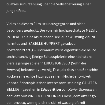
quatres zur Erzählung über die Selbstbefreiung einer
jungen Frau.
Vieles an diesem Film ist unausgegoren und nicht
besonders geglückt. Der von mir hochgeschätzte MELVIL
POUPAUD bleibt als reicher bisexueller Wüstling viel zu
harmlos und ISABELLE HUPPERT geradezu
holzschnittartig – und warum muss eigentlich die heute
sechsunsechzigjährige Schauspielerin eine höchstens
Vierzigjährige spielen? LUKAS IONESCO (Sohn der
Ionesco
) bekommt zu wenig Text, als dass er außer schön
kucken eine echte Figur aus seinem Michel entwickeln
könnte. Schauspielerisch interessant ist einzig GALATÉA
BELLUGI (gesehen in
L’Apparition
von
Xavier Giannoli
an
der Seite von VINCENT LINDON) als Rose, dem alter ego
der Ionesco, wenngleich sie sich etwas arg oft mit