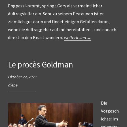
Engpass kommt, springt Gary als vermeintlicher
Auftragskiller ein. Sehr zu seinem Erstaunen ist er
ziemlich gut darin und findet einigen Gefallen daran,
wenn die Auftraggeber auf ihn hereinfallen – und danach
„hitman“
direkt in den Knast wandern.
weiterlesen
→
Le procès Goldman
Oktober 22, 2023
diebe
Die
Vorgesch
ichte: Im
seinerzei