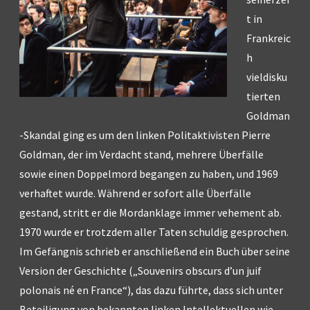
t in
Frankreic
h
vieldisku
tierten
Goldman
-Skandal ging es um den linken Politaktivisten Pierre
Goldman, der im Verdacht stand, mehrere Überfälle
sowie einen Doppelmord begangen zu haben, und 1969
verhaftet wurde. Während er sofort alle Überfälle
gestand, stritt er die Mordanklage immer vehement ab.
1970 wurde er trotzdem aller Taten schuldig gesprochen.
Im Gefängnis schrieb er anschließend ein Buch über seine
Version der Geschichte („Souvenirs obscurs d’un juif
polonais né en France“), das dazu führte, dass sich unter
Beteiligung von bekannten linken Intellektuellen wie