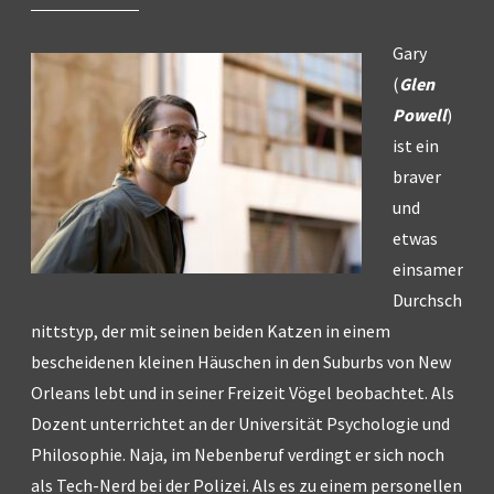
Gary
(
Glen
Powell
)
ist ein
braver
und
etwas
einsamer
Durchsch
nittstyp, der mit seinen beiden Katzen in einem
bescheidenen kleinen Häuschen in den Suburbs von New
Orleans lebt und in seiner Freizeit Vögel beobachtet. Als
Dozent unterrichtet an der Universität Psychologie und
Philosophie. Naja, im Nebenberuf verdingt er sich noch
als Tech-Nerd bei der Polizei. Als es zu einem personellen