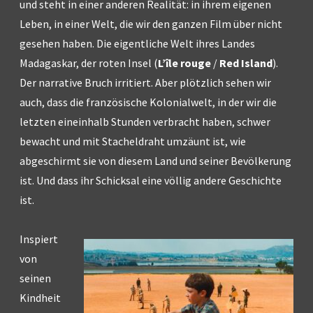
und steht in einer anderen Realität: in ihrem eigenen
Leben, in einer Welt, die wir den ganzen Film über nicht
gesehen haben. Die eigentliche Welt ihres Landes
Madagaskar, der roten Insel (
L’île rouge
/
Red Island
).
Der narrative Bruch irritiert. Aber plötzlich sehen wir
auch, dass die französische Kolonialwelt, in der wir die
letzten eineinhalb Stunden verbracht haben, schwer
bewacht und mit Stacheldraht umzäunt ist, wie
abgeschirmt sie von diesem Land und seiner Bevölkerung
ist. Und dass ihr Schicksal eine völlig andere Geschichte
ist.
Inspiert
von
seinen
Kindheit