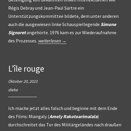
Régis Debray und Jean-Paul Sartre ein
Unterstützungskommittee bildete, dem unter anderen
auch die ausgewiesen linke Schauspiellegende
Simone
Signoret
angehörte. 1976 kam es zur Wiederaufnahme
„Le
des Prozesses.
weiterlesen
→
procès
Goldman“
L’île rouge
Oktober 20, 2023
diebe
Ich mache jetzt alles falsch und beginne mit dem Ende
des Films: Miangaly (
Amely Rakotoarimalala
)
durchschreitet das Tor des Militärgeländes nach draußen