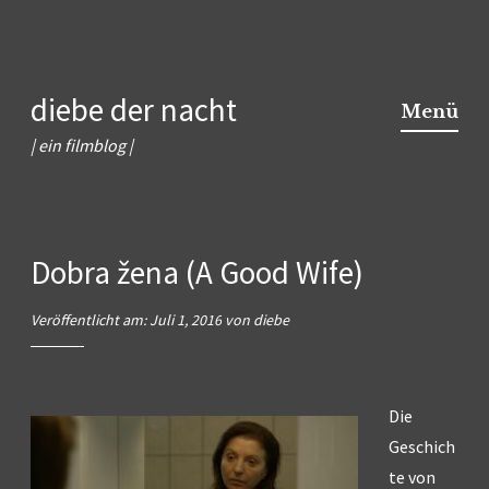
Zum
diebe der nacht
Inhalt
Menü
springen
| ein filmblog |
Dobra žena (A Good Wife)
Veröffentlicht am:
Juli 1, 2016
von
diebe
Die
Geschich
te von