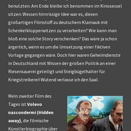
benutzten. Am Ende bleibe ich benommen im Kinosessel
sitzen: Wessen hirnrissige Idee war es, diesen
großartigen Filmstoff zu deutschem Klamauk mit
Schenkelklopperwitzen zu verarbeiten? Wie kann man
bloß eine solche Story verschenken? Das wäre ja schon
ärgerlich, wenn es um die Umsetzung einer fiktiven
Vorlage gegangen wäre. Doch hier waren Geheimdienste
in Deutschland mit Wissen der großen Politik an einer
Riesensauerei geteiligt und Steigbügelhalter für
Kriegstreiberei! Wütend verlasse ich den Saal.
Mein zweiter Film des
Tages ist
Volevo
nascondermi (Hidden
away)
, die filmische
Künstlerbiographie über