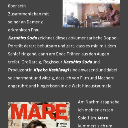
über sein
Zusammenleben mit
seiner an Demenz
erkrankten Frau.
Kazuhiro Soda
zeichnet dieses dokumentarische Doppel-
Porträt derart behutsam und zart, dass es mir, mit dem
Schlaf ringend, dann am Ende Tränen aus den Augen
treibt. Großartig, Regisseur
Kazuhiro Soda
und
Produzentin
Kiyoko Kashiwagi
sind anwesend und dabei
so charmant und witzig, dass ich von Film und Machern
angerührt und hingerissen in die Welt hinaustaumele.
Am Nachmittag sehe
ich meinen ersten
Spielfilm.
Mare
kümmert sich um