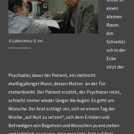
einen
kleinen
Raum.
Am
© Laboratory X, Inc.
Schreibti
sch in der
Ecke
sitzt der
Psychiater, davor der Patient, ein vielleicht
dreißigjähriger Mann, dessen Mutter an der Tür
stehenbleibt. Der Patient erzählt, der Psychiater nickt,
schließt immer wieder länger die Augen. Es geht um
Wünsche. Der Arzt schlägt vor, sich an einem Tag der
Woche „auf Null zu setzen“, sich dem Erleben und
Befriedigen von Begehren und Wünschen zu entziehen
und lediglich zu spüren, dass man lebt. Sich auf Null