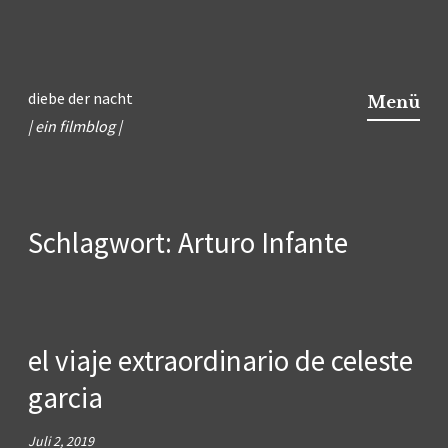
Zum
Inhalt
diebe der nacht
Menü
springen
| ein filmblog |
Schlagwort:
Arturo Infante
el viaje extraordinario de celeste
garcia
Juli 2, 2019