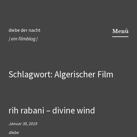
Zum
Inhalt
diebe der nacht
Menü
springen
| ein filmblog |
Schlagwort:
Algerischer Film
rih rabani – divine wind
Januar 30, 2019
diebe