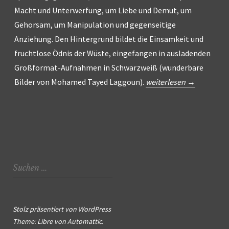
Macht und Unterwerfung, um Liebe und Demut, um
Gehorsam, um Manipulation und gegenseitige
Anziehung. Den Hintergrund bildet die Einsamkeit und
fruchtlose Ödnis der Wüste, eingefangen in ausladenden
Großformat-Aufnahmen in Schwarzweiß (wunderbare
„rih
Bilder von Mohamed Tayed Laggoun).
weiterlesen
→
rabani
–
divine
wind“
Suchen
nach:
Stolz präsentiert von WordPress
Theme: Libre von
Automattic
.