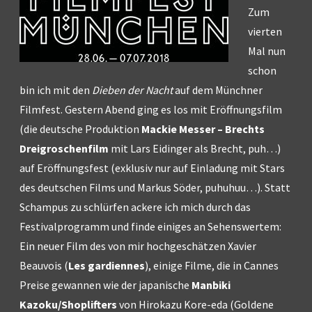
Zum
vierten
Mal nun
schon
bin ich mit den
Dieben der Nacht
auf dem Münchner
Filmfest. Gestern Abend ging es los mit Eröffnungsfilm
(die deutsche Produktion
Mackie Messer – Brechts
Dreigroschenfilm
mit Lars Eidinger als Brecht, puh…)
auf Eröffnungsfest (exklusiv nur auf Einladung mit Stars
des deutschen Films und Markus Söder, puhuhuu…). Statt
Schampus zu schlürfen ackere ich mich durch das
Festivalprogramm und finde einiges an Sehenswertem:
Ein neuer Film des von mir hochgeschätzen Xavier
Beauvois (
Les gardiennes
), einige Filme, die in Cannes
Preise gewannen wie der japanische
Manbiki
Kazoku/Shoplifters
von Hirokazu Kore-eda (Goldene