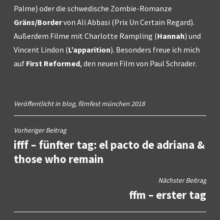
Palme) oder die schwedische Zombie-Romanze
Gräns/Border
von Ali Abbasi (Prix Un Certain Regard).
Außerdem Filme mit Charlotte Rampling (
Hannah
) und
Vincent Lindon (
L’apparition
). Besonders freue ich mich
auf
First Reformed
, den neuen Film von Paul Schrader.
Veröffentlicht in
blog
,
filmfest münchen 2018
Beitragsnavigation
Vorheriger Beitrag
ifff – fünfter tag: el pacto de adriana &
those who remain
Nächster Beitrag
ffm – erster tag