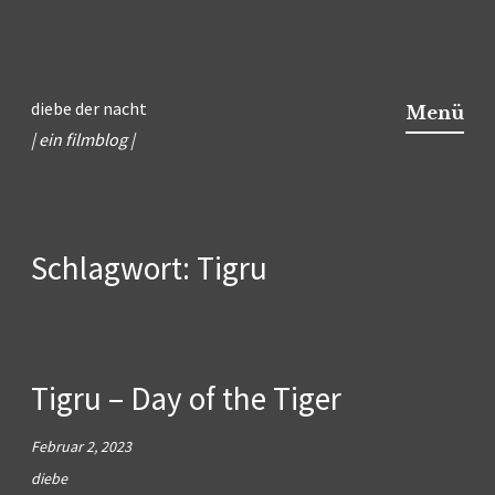
Zum
Inhalt
diebe der nacht
Menü
springen
| ein filmblog |
Schlagwort:
Tigru
Tigru – Day of the Tiger
Februar 2, 2023
diebe