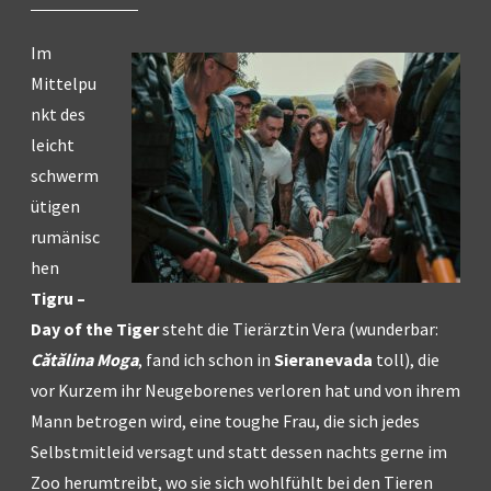
Im
Mittelpu
nkt des
leicht
schwerm
ütigen
rumänisc
hen
Tigru –
Day of the Tiger
steht die Tierärztin Vera (wunderbar:
Cătălina Moga
, fand ich schon in
Sieranevada
toll), die
vor Kurzem ihr Neugeborenes verloren hat und von ihrem
Mann betrogen wird, eine toughe Frau, die sich jedes
Selbstmitleid versagt und statt dessen nachts gerne im
Zoo herumtreibt, wo sie sich wohlfühlt bei den Tieren