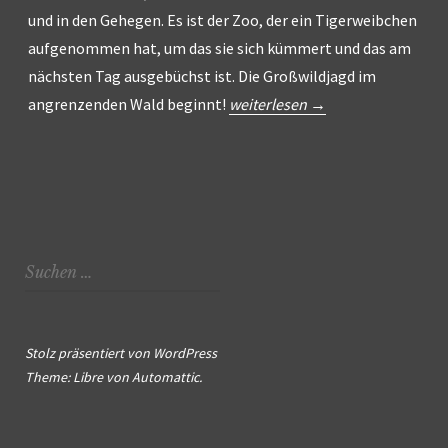
und in den Gehegen. Es ist der Zoo, der ein Tigerweibchen
aufgenommen hat, um das sie sich kümmert und das am
nächsten Tag ausgebüchst ist. Die Großwildjagd im
„Tigru
angrenzenden Wald beginnt!
weiterlesen
→
–
Day
of
the
Tiger“
Suchen
nach:
Stolz präsentiert von WordPress
Theme: Libre von
Automattic
.