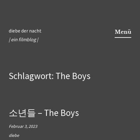
Zum
Inhalt
diebe der nacht
Menü
springen
| ein filmblog |
Schlagwort:
The Boys
소년들 – The Boys
Februar 3, 2023
diebe