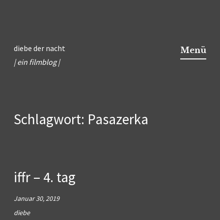
Zum
Inhalt
diebe der nacht
Menü
springen
| ein filmblog |
Schlagwort:
Pasazerka
iffr – 4. tag
Januar 30, 2019
diebe