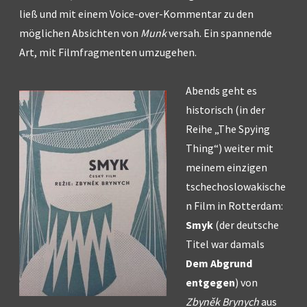
ließ und mit einem Voice-over-Kommentar zu den
möglichen Absichten von
Munk
versah. Ein spannende
Art, mit Filmfragmenten umzugehen.
Abends geht es
historisch (in der
Reihe „The Spying
Thing“) weiter mit
meinem einzigen
tschechoslowakische
n Film in Rotterdam:
Smyk
(der deutsche
Titel war damals
Dem Abgrund
entgegen
) von
Zbyněk Brynych
aus