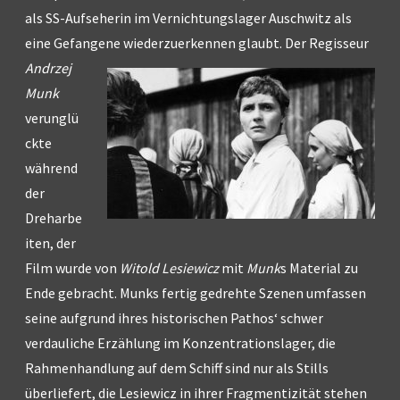
als SS-Aufseherin im Vernichtungslager Auschwitz als
eine Gefangene wiederzuerkennen glaubt.
Der Regisseur
Andrzej
Munk
verunglü
ckte
während
der
Dreharbe
iten, der
Film wurde von
Witold Lesiewicz
mit
Munk
s Material zu
Ende gebracht. Munks fertig gedrehte Szenen umfassen
seine aufgrund ihres historischen Pathos‘ schwer
verdauliche Erzählung im Konzentrationslager, die
Rahmenhandlung auf dem Schiff sind nur als Stills
überliefert, die Lesiewicz in ihrer Fragmentizität stehen