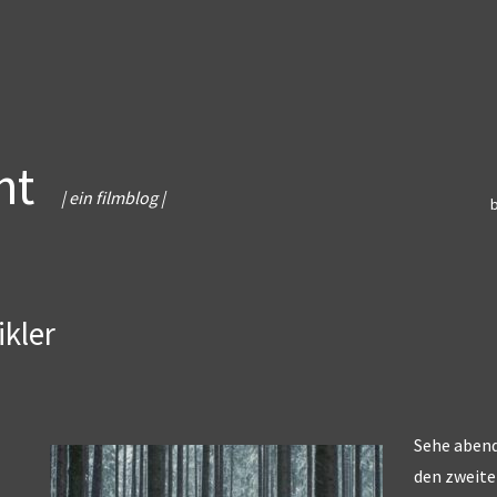
ht
| ein filmblog |
ikler
Sehe abend
den zweite