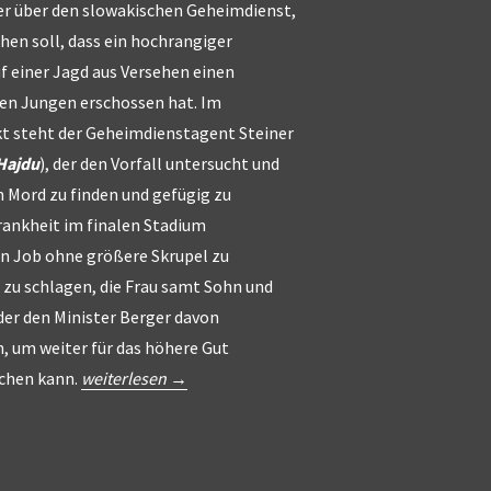
ler über den slowakischen Geheimdienst,
chen soll, dass ein hochrangiger
uf einer Jagd aus Versehen einen
en Jungen erschossen hat. Im
t steht der Geheimdienstagent Steiner
Hajdu
), der den Vorfall untersucht und
 Mord zu finden und gefügig zu
Krankheit im finalen Stadium
en Job ohne größere Skrupel zu
 zu schlagen, die Frau samt Sohn und
der den Minister Berger davon
, um weiter für das höhere Gut
„Moc
ichen kann.
weiterlesen
→
–
Power“