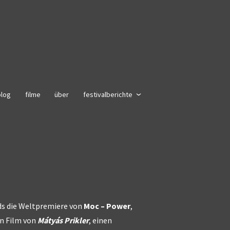
blog
filme
über
festivalberichte
s die Weltpremiere von
Moc – Power
,
n Film von
Mátyás Prikler
, einen