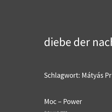
Zum
diebe der nac
Inhalt
springen
Schlagwort:
Mátyás Pr
Moc – Power