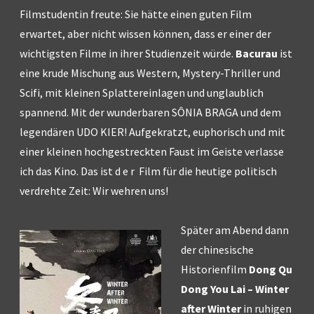
Filmstudentin freute: Sie hätte einen guten Film
erwartet, aber nicht wissen können, dass er einer der
wichtigsten Filme in ihrer Studienzeit würde.
Bacurau
ist
eine krude Mischung aus Western, Mystery-Thriller und
Scifi, mit kleinen Splattereinlagen und unglaublich
spannend. Mit der wunderbaren SÔNIA BRAGA und dem
legendären UDO KIER! Aufgekratzt, euphorisch und mit
einer kleinen hochgestreckten Faust im Geiste verlasse
ich das Kino. Das ist d e r Film für die heutige politisch
verdrehte Zeit: Wir wehren uns!
Später am Abend dann
der chinesische
Historienfilm
Dong Qu
Dong You Lai – Winter
after Winter
in ruhigen