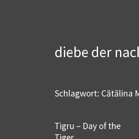
Zum
diebe der nac
Inhalt
springen
Schlagwort:
Cătălina 
Tigru – Day of the
Tiger