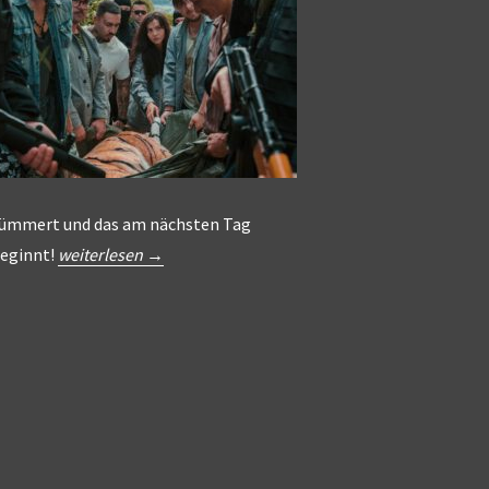
 kümmert und das am nächsten Tag
„Tigru
beginnt!
weiterlesen
→
–
Day
of
the
Tiger“