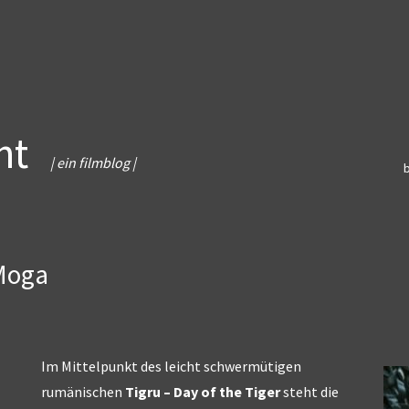
ht
| ein filmblog |
Moga
Im Mittelpunkt des leicht schwermütigen
rumänischen
Tigru – Day of the Tiger
steht die